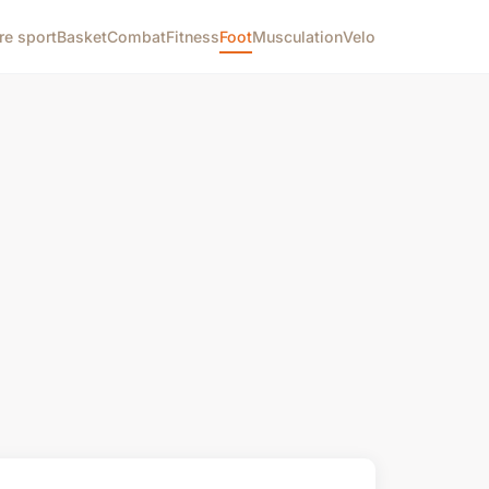
re sport
Basket
Combat
Fitness
Foot
Musculation
Velo